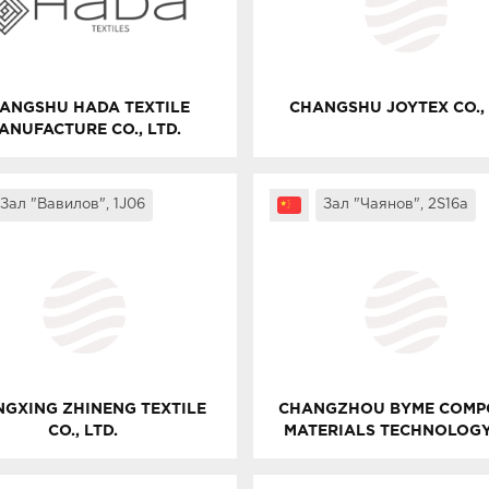
ANGSHU HADA TEXTILE
CHANGSHU JOYTEX CO., 
ANUFACTURE CO., LTD.
Зал "Вавилов", 1J06
Зал "Чаянов", 2S16a
GXING ZHINENG TEXTILE
CHANGZHOU BYME COMP
CO., LTD.
MATERIALS TECHNOLOGY
LTD.