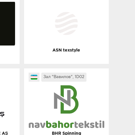
ASN texstyle
Зал "Вавилов", 1D02
 AŞ
BHR Spinning