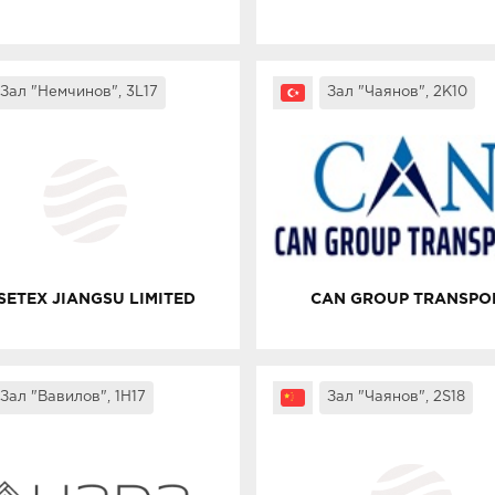
Зал "Немчинов", 3L17
Зал "Чаянов", 2K10
SETEX JIANGSU LIMITED
CAN GROUP TRANSPO
Зал "Вавилов", 1H17
Зал "Чаянов", 2S18