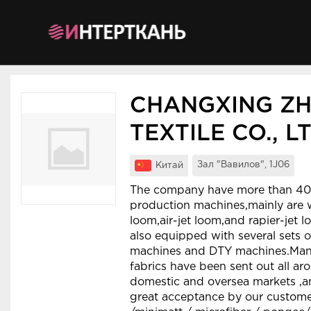
Мероприятия
Организации
CHANGXING ZH
О сервисе
TEXTILE CO., LT
Организациям
Зал "Вавилов", 1J06
Китай
Контакты
The company have more than 400
Организаторам
production machines,mainly are w
loom,air-jet loom,and rapier-jet l
СПРАВКА
also equipped with several sets 
machines and DTY machines.Many 
Посетителям
fabrics have been sent out all ar
domestic and oversea markets ,
great acceptance by our customer