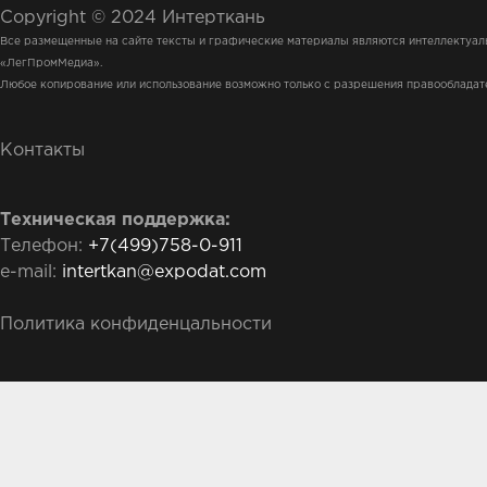
Copyright © 2024 Интерткань
Все размещенные на сайте тексты и графические материалы являются интеллектуа
«ЛегПромМедиа».
Любое копирование или использование возможно только с разрешения правообладат
Контакты
Техническая поддержка:
Телефон:
+7(499)758-0-911
e-mail:
intertkan@expodat.com
Политика конфиденцальности