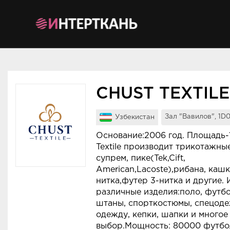
Мероприятия
Организации
О сервисе
CHUST TEXTILE
Организациям
Зал "Вавилов", 1D
Узбекистан
Контакты
Основание:2006 год. Площадь-1
Textile производит трикотажны
Организаторам
супрем, пике(Tek,Cift,
American,Lacoste),рибана, кашк
СПРАВКА
нитка,футер 3-нитка и другие.
Посетителям
различные изделия:поло, футбо
штаны, спорткостюмы, спецоде
одежду, кепки, шапки и многое
выбор.Мощность: 80000 футбол