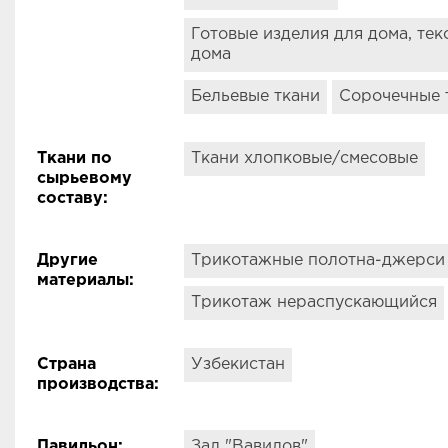
Готовые изделия для дома, тек
дома
Бельевые ткани
Сорочечные 
Ткани по
Ткани хлопковые/смесовые
сырьевому
составу
:
Другие
Трикотажные полотна-джерси
материалы
:
Трикотаж нераспускающийся
Страна
Узбекистан
производства
:
Павильон
:
Зал "Вавилов"