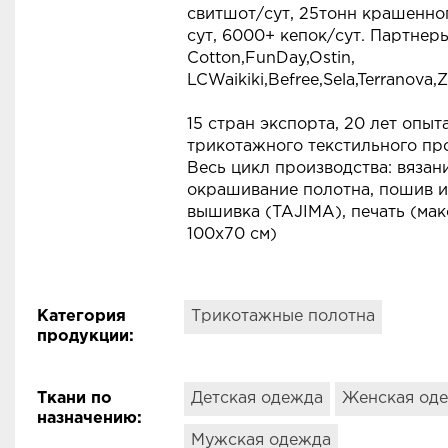
свитшот/сут, 25тонн крашенно
сут, 6000+ кепок/сут. Партнеры
Cotton,FunDay,Ostin,
LCWaikiki,Befree,Sela,Terranova,Z
15 стран экспорта, 20 лет опыт
трикотажного текстильного пр
Весь цикл производства: вязан
окрашивание полотна, пошив и
вышивка (TAJIMA), печать (мак
100х70 см)
Категория
Трикотажные полотна
продукции
:
Ткани по
Детская одежда
Женская од
назначению
:
Мужская одежда