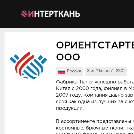
Мероприятия
Организации
ОРИЕНТСТАРТ
О сервисе
ООО
Организациям
Зал "Чаянов", 2S01
Россия
Контакты
Фабрика Tianer успешно работа
Организаторам
Китая с 2000 года, филиал в М
2007 году. Компания давно за
СПРАВКА
себя как одна из лучших за сче
продукции.
Посетителям
В ассортименте представлены
костюмные, брючные ткани, тка