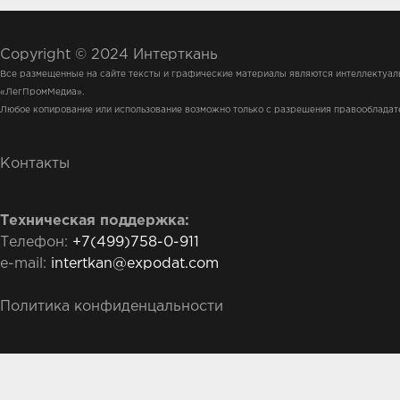
MICRON.
- Ручные иглы, иглы для закалы
булавки GAMMA, BLITZ, ручны
Copyright © 2024 Интерткань
MICRON.
Все размещенные на сайте тексты и графические материалы являются интеллектуа
- Ножницы GAMMA, MICRON, B
«ЛегПромМедиа».
PAUL – портновские, закройные
Любое копирование или использование возможно только с разрешения правообладат
универсальные, для шитья и рук
- Молнии: с металлической зас
потайные, спиральные, трактор
Контакты
джинсовые, декоративные, спе
рулонные и замки к молниям G
- Пуговицы GAMMA, BLITZ: кос
Техническая поддержка:
пальтовые, блузочные, рубаше
Телефон:
+7(499)758-0-911
металлические, детские – более
e-mail:
intertkan@expodat.com
- Инструменты и принадлежнос
GAMMA: игольницы, раскройны
Политика конфиденцальности
линейки, маты, напёрстки, шила
вспарыватели, нитковдеватели,
плательные, кнопки пришивные
брючные, термоаппликации, зап
нашивки, термотрансферы, по