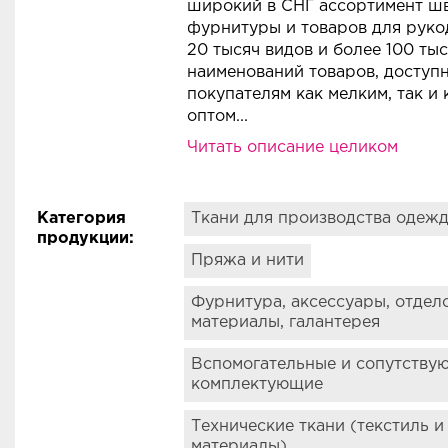
широкий в СНГ ассортимент ш
фурнитуры и товаров для руко
20 тысяч видов и более 100 ты
наименований товаров, доступ
покупателям как мелким, так и
оптом...
Фирма Гамма (Гамма ТД) – комп
Читать описание целиком
занимающая лидирующие пози
российском рынке в производст
розничной торговле швейной 
Категория
Ткани для производства одеж
товарами для рукоделия и твор
продукции
:
основана в 1993 году и за 31 ле
Пряжа и нити
зарекомендовала себя как над
и для покупателей, и для поста
Фурнитура, аксессуары, отдел
материалы, галантерея
Достоинством фирмы является
широкий в СНГ ассортимент ш
Вспомогательные и сопутству
фурнитуры и товаров для руко
комплектующие
20 тысяч видов и более 100 ты
наименований товаров, доступ
Технические ткани (текстиль и
покупателям как мелким, так и
материалы)