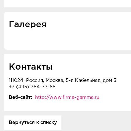
- Дублерин GAMMA на тканой 
основах, карманка, бортовка.
- Флизелин Gamma клеевой и 
Галерея
для материалов широкого диап
плотностей.
- Клеевые ленты GAMMA: корса
паутинка, сеточка.
- Прикладные ленты GAMMA: с
окантовка, липучка (hook-loop)
корсажная, киперная, светоо
Контакты
лента, лента для вешалок, элас
- Декоративные ленты GAMMA: 
111024, Россия, Москва, 5-я Кабельная, дом 3
репсовые, гипюровые, из шитья
+7 (495) 784-77-88
шелковые.
- Косая бейка хлопковая и атла
Веб-сайт:
http://www.firma-gamma.ru
широкой цветовой палитры.
- Иглы для швейных машин G
- Бытовые швейные машины M
коверлок, оверлок MICRON.
Вернуться к списку
- Запчасти для швейных машин